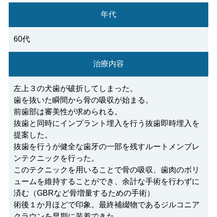
年代
60代
治療内容
左上３の犬歯が破折してしまった。
歯を抜いた瞬間から骨の吸収が始まる。
前歯部は審美性が求められる。
抜歯と同時にインプラント埋入を行う抜歯即時埋入を
提案した。
抜歯を行うが健全な歯牙の一部を残すルートメンブレ
ンテクニックを行った。
このテクニックを用いることで骨の吸収、歯肉のボリ
ュームを維持することができ、余計な手術を行わずに
済む（GBRなど骨増量するための手術）
術後１か月ほどで印象。最終補綴物であるジルコニア
クラウンを早期に装着できた。